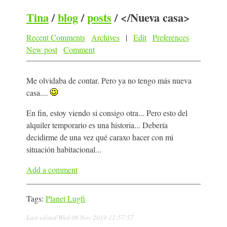
Tina
/
blog
/
posts
/
</Nueva casa>
Recent Comments
Archives
|
Edit
Preferences
New post
Comment
Me olvidaba de contar. Pero ya no tengo más nueva
casa....
En fin, estoy viendo si consigo otra... Pero esto del
alquiler temporario es una historia... Debería
decidirme de una vez qué caraxo hacer con mi
situación habitacional...
Add a comment
Tags:
Planet Lugfi
Last edited
Wed 06 Nov 2019 11:57:57